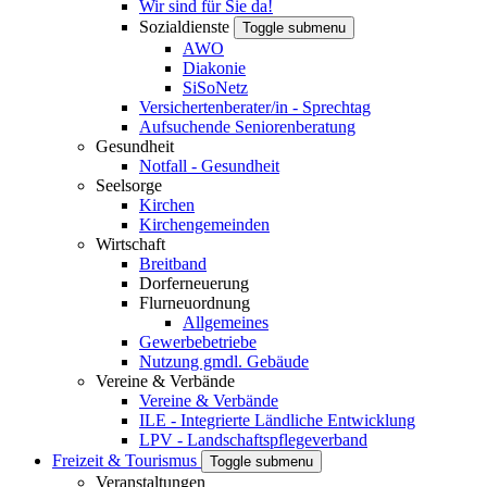
Wir sind für Sie da!
Sozialdienste
Toggle submenu
AWO
Diakonie
SiSoNetz
Versichertenberater/in - Sprechtag
Aufsuchende Seniorenberatung
Gesundheit
Notfall - Gesundheit
Seelsorge
Kirchen
Kirchengemeinden
Wirtschaft
Breitband
Dorferneuerung
Flurneuordnung
Allgemeines
Gewerbebetriebe
Nutzung gmdl. Gebäude
Vereine & Verbände
Vereine & Verbände
ILE - Integrierte Ländliche Entwicklung
LPV - Landschaftspflegeverband
Freizeit & Tourismus
Toggle submenu
Veranstaltungen