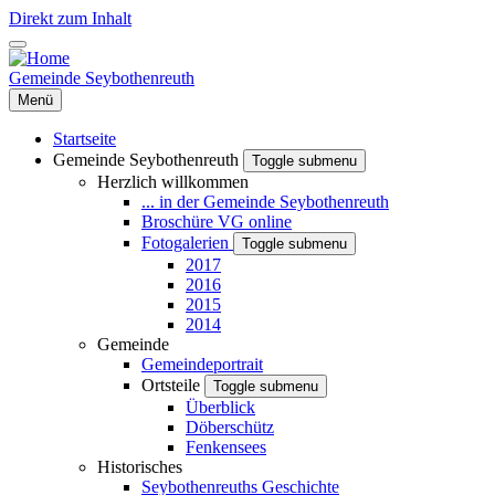
Direkt zum Inhalt
Gemeinde Seybothenreuth
Menü
Startseite
Gemeinde Seybothenreuth
Toggle submenu
Herzlich willkommen
... in der Gemeinde Seybothenreuth
Broschüre VG online
Fotogalerien
Toggle submenu
2017
2016
2015
2014
Gemeinde
Gemeindeportrait
Ortsteile
Toggle submenu
Überblick
Döberschütz
Fenkensees
Historisches
Seybothenreuths Geschichte