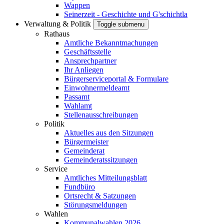
Wappen
Seinerzeit - Geschichte und G'schichtla
Verwaltung & Politik
Toggle submenu
Rathaus
Amtliche Bekanntmachungen
Geschäftsstelle
Ansprechpartner
Ihr Anliegen
Bürgerserviceportal & Formulare
Einwohnermeldeamt
Passamt
Wahlamt
Stellenausschreibungen
Politik
Aktuelles aus den Sitzungen
Bürgermeister
Gemeinderat
Gemeinderatssitzungen
Service
Amtliches Mitteilungsblatt
Fundbüro
Ortsrecht & Satzungen
Störungsmeldungen
Wahlen
Kommunalwahlen 2026