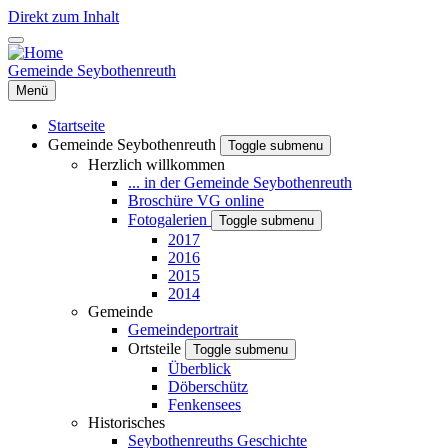
Direkt zum Inhalt
Gemeinde Seybothenreuth
Menü
Startseite
Gemeinde Seybothenreuth
Toggle submenu
Herzlich willkommen
... in der Gemeinde Seybothenreuth
Broschüre VG online
Fotogalerien
Toggle submenu
2017
2016
2015
2014
Gemeinde
Gemeindeportrait
Ortsteile
Toggle submenu
Überblick
Döberschütz
Fenkensees
Historisches
Seybothenreuths Geschichte