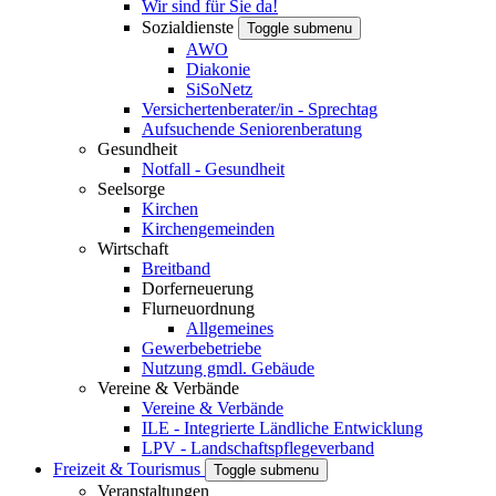
Wir sind für Sie da!
Sozialdienste
Toggle submenu
AWO
Diakonie
SiSoNetz
Versichertenberater/in - Sprechtag
Aufsuchende Seniorenberatung
Gesundheit
Notfall - Gesundheit
Seelsorge
Kirchen
Kirchengemeinden
Wirtschaft
Breitband
Dorferneuerung
Flurneuordnung
Allgemeines
Gewerbebetriebe
Nutzung gmdl. Gebäude
Vereine & Verbände
Vereine & Verbände
ILE - Integrierte Ländliche Entwicklung
LPV - Landschaftspflegeverband
Freizeit & Tourismus
Toggle submenu
Veranstaltungen