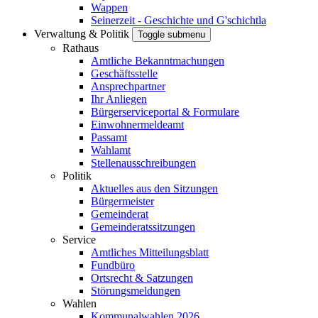
Wappen
Seinerzeit - Geschichte und G'schichtla
Verwaltung & Politik
Toggle submenu
Rathaus
Amtliche Bekanntmachungen
Geschäftsstelle
Ansprechpartner
Ihr Anliegen
Bürgerserviceportal & Formulare
Einwohnermeldeamt
Passamt
Wahlamt
Stellenausschreibungen
Politik
Aktuelles aus den Sitzungen
Bürgermeister
Gemeinderat
Gemeinderatssitzungen
Service
Amtliches Mitteilungsblatt
Fundbüro
Ortsrecht & Satzungen
Störungsmeldungen
Wahlen
Kommunalwahlen 2026