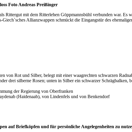
 als Rittergut mit dem Ritterlehen Göppmannsbühl verbunden war. Es w
ls-Giech`sches Allianzwappen schmückt die Eingangstür des ehemalige
lten von Rot und Silber, belegt mit einer waagrechten schwarzen Radn
der drei silberne Rosen; unten in Silber ein schwarzer Schrägbalken, b
timmung der Regierung von Oberfranken
aydenab (Haidenaab), von Lindenfels und von Benkendorf
ppen auf Briefköpfen und für persönliche Angelegenheiten zu nutze