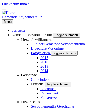
Direkt zum Inhalt
Gemeinde Seybothenreuth
Menü
Startseite
Gemeinde Seybothenreuth
Toggle submenu
Herzlich willkommen
... in der Gemeinde Seybothenreuth
Broschüre VG online
Fotogalerien
Toggle submenu
2017
2016
2015
2014
Gemeinde
Gemeindeportrait
Ortsteile
Toggle submenu
Überblick
Döberschütz
Fenkensees
Historisches
Seybothenreuths Geschichte