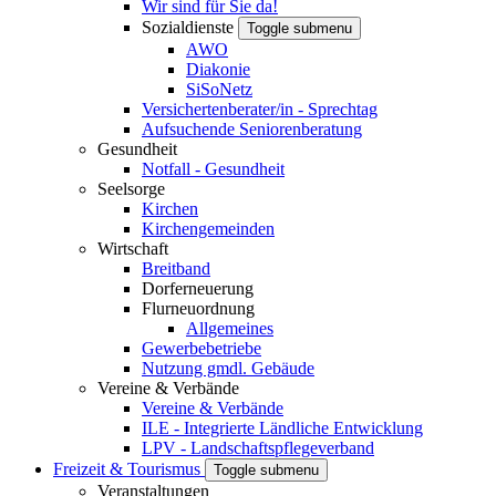
Wir sind für Sie da!
Sozialdienste
Toggle submenu
AWO
Diakonie
SiSoNetz
Versichertenberater/in - Sprechtag
Aufsuchende Seniorenberatung
Gesundheit
Notfall - Gesundheit
Seelsorge
Kirchen
Kirchengemeinden
Wirtschaft
Breitband
Dorferneuerung
Flurneuordnung
Allgemeines
Gewerbebetriebe
Nutzung gmdl. Gebäude
Vereine & Verbände
Vereine & Verbände
ILE - Integrierte Ländliche Entwicklung
LPV - Landschaftspflegeverband
Freizeit & Tourismus
Toggle submenu
Veranstaltungen