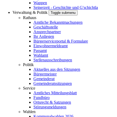
Wappen
Seinerzeit - Geschichte und G'schichtla
Verwaltung & Politik
Toggle submenu
Rathaus
Amtliche Bekanntmachungen
Geschäftsstelle
Ansprechpartner
Ihr Anliegen
Bürgerserviceportal & Formulare
Einwohnermeldeamt
Passamt
Wahlamt
Stellenausschreibungen
Politik
Aktuelles aus den Sitzungen
Bürgermeister
Gemeinderat
Gemeinderatssitzungen
Service
Amtliches Mitteilungsblatt
Fundbüro
Ortsrecht & Satzungen
Störungsmeldungen
Wahlen
Kommunalwahlen 2026