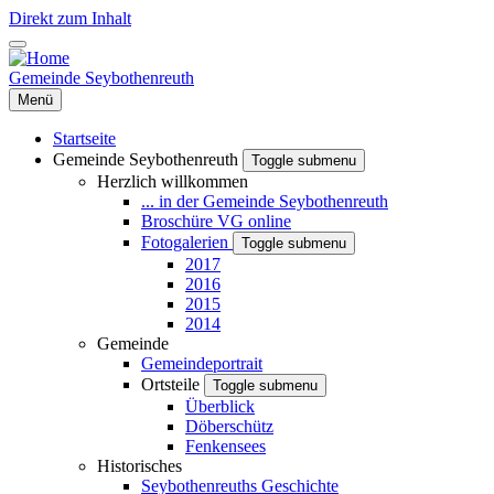
Direkt zum Inhalt
Gemeinde Seybothenreuth
Menü
Startseite
Gemeinde Seybothenreuth
Toggle submenu
Herzlich willkommen
... in der Gemeinde Seybothenreuth
Broschüre VG online
Fotogalerien
Toggle submenu
2017
2016
2015
2014
Gemeinde
Gemeindeportrait
Ortsteile
Toggle submenu
Überblick
Döberschütz
Fenkensees
Historisches
Seybothenreuths Geschichte