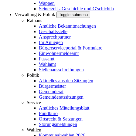
Wappen
Seinerzeit - Geschichte und G'schichtla
Verwaltung & Politik
Toggle submenu
Rathaus
Amtliche Bekanntmachungen
Geschäftsstelle
Ansprechpartner
Ihr Anliegen
Bürgerserviceportal & Formulare
Einwohnermeldeamt
Passamt
Wahlamt
Stellenausschreibungen
Politik
Aktuelles aus den Sitzungen
Bürgermeister
Gemeinderat
Gemeinderatssitzungen
Service
Amtliches Mitteilungsblatt
Fundbüro
Ortsrecht & Satzungen
Störungsmeldungen
Wahlen
Kommunalwahlen 2026