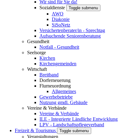
Wir sind für Sie da!
Sozialdienste
Toggle submenu
AWO
Diakonie
SiSoNetz
Versichertenberater/in - Sprechtag
Aufsuchende Seniorenberatung
Gesundheit
Notfall - Gesundheit
Seelsorge
Kirchen
Kirchengemeinden
Wirtschaft
Breitband
Dorferneuerung
Flurneuordnung
Allgemeines
Gewerbebetriebe
Nutzung gmdl. Gebäude
Vereine & Verbände
Vereine & Verbände
ILE - Integrierte Ländliche Entwicklung
LPV - Landschaftspflegeverband
Freizeit & Tourismus
Toggle submenu
Veranstaltungen